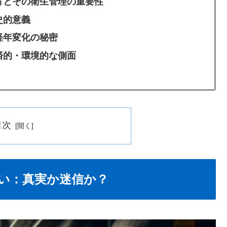
方とその衛生管理の重要性
史的意義
経年変化の秘密
済的・環境的な側面
目次
い：真実か迷信か？