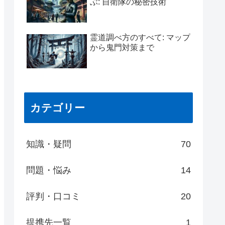
ぶ: 自衛隊の秘密技術
霊道調べ方のすべて: マップ
から鬼門対策まで
カテゴリー
知識・疑問
70
問題・悩み
14
評判・口コミ
20
提携先一覧
1