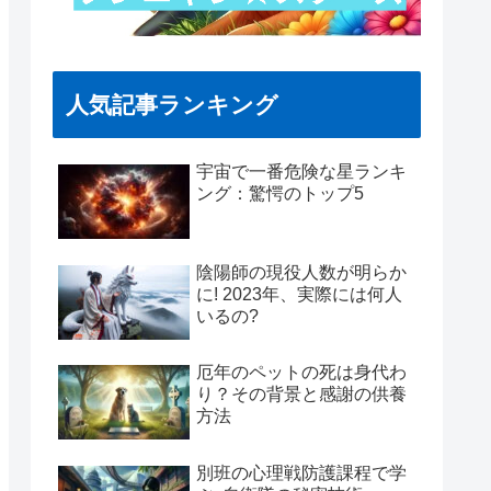
人気記事ランキング
宇宙で一番危険な星ランキ
ング：驚愕のトップ5
陰陽師の現役人数が明らか
に! 2023年、実際には何人
いるの?
厄年のペットの死は身代わ
り？その背景と感謝の供養
方法
別班の心理戦防護課程で学