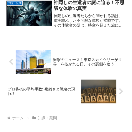
国とどのように関わり、高天原でのアマ
神隠しの生還者の謎に迫る！不思
知識・疑問
テラスとの仲違いにどう...
議な体験の真実
神隠しの生還者たちから聞かれる話は、
現実離れした不可解な体験が満載です。
その体験者の話は、時空を超えた旅に出
たかのような、想像を絶するものが多
い。これらの神隠し体験がなぜ起こるの
か、そしてそもそも本当にあるのかとい
う疑問は、今もなお、多くの...
衝撃のニュース！東京スカイツリーが世
界一を抜かれる日、その裏側を追う
プロ将棋の平均手数: 複雑さと戦略の現
れ？
ホーム
知識・疑問