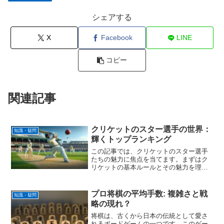
シェアする
X
Facebook
LINE
コピー
関連記事
クリケットのスター選手の世界：
知識・疑問
輝くトップランキング
この記事では、クリケットのスター選手
たちの魅力に焦点を当てます。まずはク
リケットの基本ルールとその魅力を理解
し、この独特なスポーツがどのように世
界中で愛されているのかを探る。クリケ
ットの試合時間の特徴、長い歴史と発展
プロ将棋の平均手数: 複雑さと戦
知識・疑問
の過程、そして国際大会や...
略の現れ？
将棋は、古くから日本の伝統として愛さ
れるボードゲームの一つです。このゲー