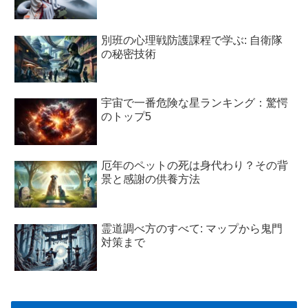
別班の心理戦防護課程で学ぶ: 自衛隊
の秘密技術
宇宙で一番危険な星ランキング：驚愕
のトップ5
厄年のペットの死は身代わり？その背
景と感謝の供養方法
霊道調べ方のすべて: マップから鬼門
対策まで