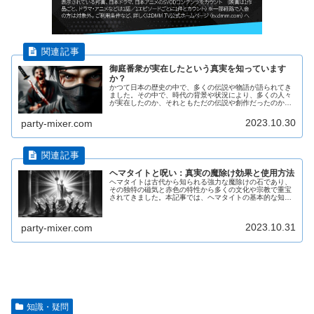
御庭番衆が実在したという真実を知っています
か？
かつて日本の歴史の中で、多くの伝説や物語が語られてき
ました。その中で、時代の背景や状況により、多くの人々
が実在したのか、それともただの伝説や創作だったのか、
真実が曖昧になっているものも少なくありません。中で
も、江戸時代に生きたとされる御庭番...
2023.10.30
party-mixer.com
ヘマタイトと呪い：真実の魔除け効果と使用方法
ヘマタイトは古代から知られる強力な魔除けの石であり、
その独特の磁気と赤色の特性から多くの文化や宗教で重宝
されてきました。本記事では、ヘマタイトの基本的な知識
から、その魔除け効果、正しい使用方法、そして購入時の
注意点について詳しく解説していま...
2023.10.31
party-mixer.com
知識・疑問