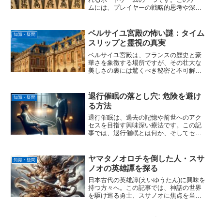
ムには、プレイヤーの戦略的思考や深い
読みを試す要素が満載で、それぞれの局
面や戦術には無限の可能性が広がってい
ます。中でも「平均手数」というキーワ
ベルサイユ宮殿の怖い謎：タイム
知識・疑問
ードは、一局の長さやプレ...
スリップと霊視の真実
ベルサイユ宮殿は、フランスの歴史と豪
華さを象徴する場所ですが、その壮大な
美しさの裏には驚くべき秘密と不可解な
出来事が隠されています。この宮殿がい
かに壮大で華麗であるかはよく知られて
いますが、その壮絶な歴史の中に、恐ろ
退行催眠の落とし穴: 危険を避け
知識・疑問
しい秘密と怖い伝説が広が...
る方法
退行催眠は、過去の記憶や前世へのアク
セスを目指す興味深い療法です。この記
事では、退行催眠とは何か、そしてセッ
ションのやり方や期待できる効果につい
て説明しつつ、過誤記憶の危険性やセッ
ションの値段、さらには退行催眠に関連
ヤマタノオロチを倒した人・スサ
知識・疑問
する本まで、退行催眠を取...
ノオの英雄譚を探る
日本古代の英雄譚(えいゆうたん)に興味を
持つ方々へ。この記事では、神話の世界
を駆け巡る勇士、スサノオに焦点を当
て、ヤマタノオロチを倒した人としての
物語を掘り下げます。スサノオが黄泉の