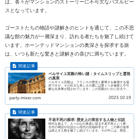
は、各々がマンションのストーリーに不可欠なパズルピー
スとなっています。
ゴーストたちの物語や謎解きのヒントを通じて、この不思
議な館の魅力が一層深まり、訪れる者たちを魅了し続けて
います。ホーンテッドマンションの奥深さを探求する旅
は、いつも新たな驚きと謎解きの喜びに満ちています。
ベルサイユ宮殿の怖い謎：タイムスリップと霊視
の真実
ベルサイユ宮殿は、フランスの歴史と豪華さを象徴する場
所ですが、その壮大な美しさの裏には驚くべき秘密と不可
解な出来事が隠されています。この宮殿がいかに壮大で華
麗であるかはよく知られていますが、その壮絶な歴史の中
に、恐ろしい秘密と怖い伝説が広が...
2023.10.19
party-mixer.com
不老不死の探求: 歴史上の実在する人物と伝説
時代を超えて、人々の心の奥底に宿る不老不死という夢。
古代の神話や伝説から現代の先端科学まで、この夢の追求
は絶えず人類を魅了し続けています。その中には、歴史上
の著名な人物たちの探求や冒険の記録も多数含まれてお
り、その実在した物語は我々に多くの...