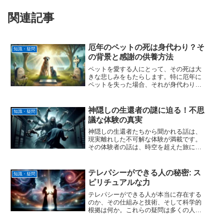
関連記事
厄年のペットの死は身代わり？そ
知識・疑問
の背景と感謝の供養方法
ペットを愛する人にとって、その死は大
きな悲しみをもたらします。特に厄年に
ペットを失った場合、それが身代わりに
なったのではないかと考える人も多いよ
うです。この記事では、厄年にペットが
亡くなる意味やそのスピリチュアルな背
神隠しの生還者の謎に迫る！不思
知識・疑問
景について解説します。ペ...
議な体験の真実
神隠しの生還者たちから聞かれる話は、
現実離れした不可解な体験が満載です。
その体験者の話は、時空を超えた旅に出
たかのような、想像を絶するものが多
い。これらの神隠し体験がなぜ起こるの
か、そしてそもそも本当にあるのかとい
テレパシーができる人の秘密: ス
知識・疑問
う疑問は、今もなお、多くの...
ピリチュアルな力
テレパシーができる人が本当に存在する
のか、その仕組みと技術、そして科学的
根拠は何か。これらの疑問は多くの人々