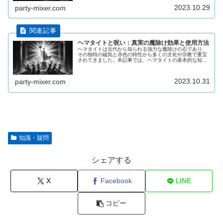
2023.10.29
party-mixer.com
ヘマタイトと呪い：真実の魔除け効果と使用方法
ヘマタイトは古代から知られる強力な魔除けの石であり、
その独特の磁気と赤色の特性から多くの文化や宗教で重宝
されてきました。本記事では、ヘマタイトの基本的な知識
から、その魔除け効果、正しい使用方法、そして購入時の
注意点について詳しく解説していま...
2023.10.31
party-mixer.com
知識・疑問
シェアする
X
Facebook
LINE
コピー