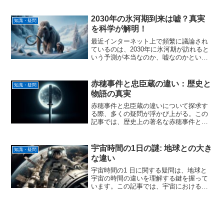
をひきつけ、興味をそそります。テレパ
シーの受信能力を高める方法から、実例
とその影響に至るまで、テレパシーは人
2030年の氷河期到来は嘘？真実
知識・疑問
間の潜在能力の探求におい...
を科学が解明！
最近インターネット上で頻繁に議論され
ているのは、2030年に氷河期が訪れると
いう予測が本当なのか、嘘なのかという
話題です。地球温暖化とこれからの氷河
期、どちらが現実に即しているのでしょ
うか？科学的な根拠に基づく地球の気候
赤穂事件と忠臣蔵の違い：歴史と
知識・疑問
変動に対する専門家の...
物語の真実
赤穂事件と忠臣蔵の違いについて探求す
る際、多くの疑問が浮かび上がる。この
記事では、歴史上の著名な赤穂事件と、
その事件を基にした忠臣蔵の物語との間
に存在する違いを掘り下げます。事件の
真相に迫りながら、時代背景とその影響
宇宙時間の1日の謎: 地球との大き
知識・疑問
を探ります。さらに、忠臣...
な違い
宇宙時間の1 日に関する疑問は、地球と
宇宙の時間の違いを理解する鍵を握って
います。この記事では、宇宙における空
間と時間の関係性、そしてなぜ標準時間
の基準が存在しないのかを探求してい
く。また、相対性理論が時間の流れにど
のような影響を及ぼすのか...