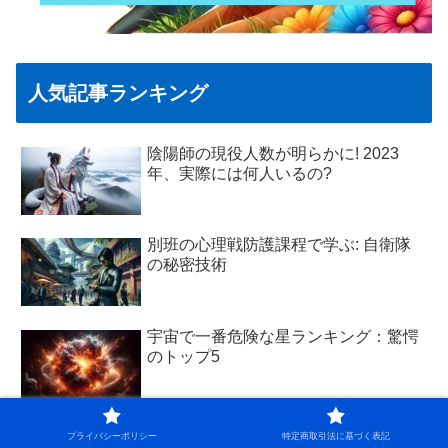
人気記事ランキング
陰陽師の現役人数が明らかに! 2023
年、実際には何人いるの?
別班の心理戦防護課程で学ぶ: 自衛隊
の秘密技術
宇宙で一番危険な星ランキング：驚愕
のトップ5
厄年のペットの死は身代わり？その背
プライバシーポリシー
特定商取引法に基づく表記
景と感謝の供養方法