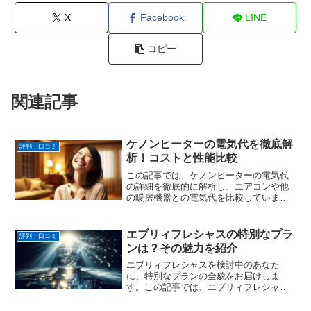
X
Facebook
LINE
コピー
関連記事
ケノンヒーターの電気代を徹底解
評判・口コミ
析！コストと性能比較
この記事では、ケノンヒーターの電気代
の詳細を徹底的に解析し、エアコンや他
の暖房機器との電気代を比較していま
す。さらに、電気代を抑えるためのケノ
ンヒーター使用テクニックやそのコスト
パフォーマンスについても掘り下げ、実
エブリィフレシャスの特別なプラ
評判・口コミ
際の口コミと評価を紹介する...
ンは？その魅力を紹介
エブリィフレシャスを検討中のあなた
に、特別なプランの全貌をお届けしま
す。この記事では、エブリィフレシャス
のお得な買い方から始め、購入プランの
利点、実際の利用者の口コミ、故障に関