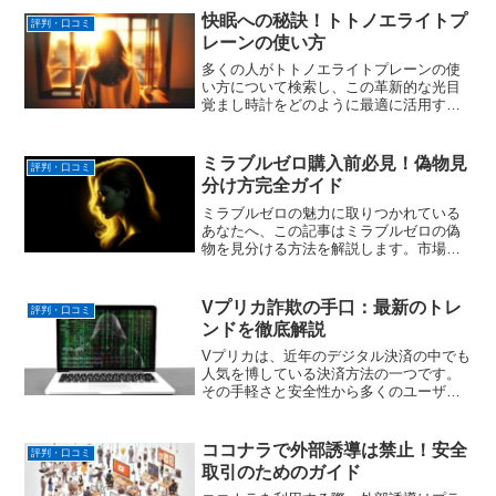
する懸念、そして万が一故障した場合の
快眠への秘訣！トトノエライトプ
評判・口コミ
保証について詳しく解説。さら...
レーンの使い方
多くの人がトトノエライトプレーンの使
い方について検索し、この革新的な光目
覚まし時計をどのように最適に活用する
かを探求しています。トトノエライトプ
レーンの説明書に記載されている基本設
定からスタートし、具体的な設定方法、
ミラブルゼロ購入前必見！偽物見
評判・口コミ
そして実際のユーザーの使...
分け方完全ガイド
ミラブルゼロの魅力に取りつかれている
あなたへ、この記事はミラブルゼロの偽
物を見分ける方法を解説します。市場に
は正規品と見分けがつかないほど精巧な
偽物が出回っており、消費者を混乱させ
ています。本記事では、正規販売店の見
Vプリカ詐欺の手口：最新のトレ
評判・口コミ
極め方から始め、シリアル...
ンドを徹底解説
Vプリカは、近年のデジタル決済の中でも
人気を博している決済方法の一つです。
その手軽さと安全性から多くのユーザー
が取り入れており、ショッピングからサ
ービスの支払いまで、多岐にわたる利用
シーンが広がっています。しかし、その
ココナラで外部誘導は禁止！安全
評判・口コミ
普及に伴い、残念ながら...
取引のためのガイド