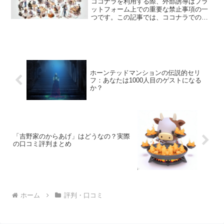
ココナラを利用する際、外部誘導はプラ
ットフォーム上での重要な禁止事項の一
つです。この記事では、ココナラでの外
部誘導の基本理解と、その方法とリスク
について詳細に説明します。さらに、直
接取引や実際に会う行為のリスク、ビデ
オチャット機能の利用とそ...
ホーンテッドマンションの伝説的セリ
フ：あなたは1000人目のゲストになる
か？
「吉野家のからあげ」はどうなの？実際
の口コミ評判まとめ
ホーム
評判・口コミ