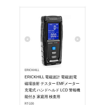
ERICKHILL
ERICKHILL 電磁波計 電磁波|電
磁場放射 テスター EMFメーター 
充電式 ハンドヘルド LCD 警報機
能付き 家庭用 検査用
RT-100