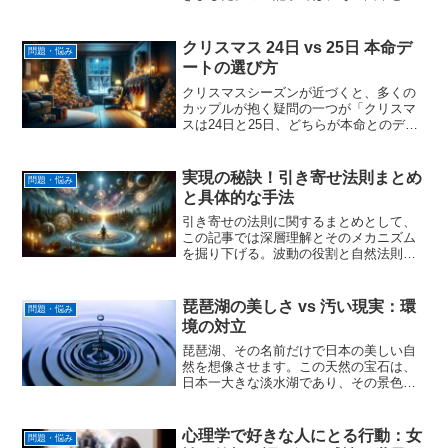
史をたどりながら、誰がこの不朽の問い
を最初に投げかけたのか探ります。さら
に、この問いが哲学と生物学の交差点で
クリスマス 24日 vs 25日 本命デ
問題・悩み
どのような意味を持つのか...
ートの選び方
クリスマスシーズンが近づくと、多くの
カップルが抱く疑問の一つが「クリスマ
スは24日と25日、どちらが本命とのデー
トの日にふさわしいのか？」ということ
です。この特別な時期に、大切な人と過
ごす最良の日を選ぶための手助けをした
実現の秘訣！引き寄せ法則まとめ
問題・悩み
いと思います。この記...
と具体的な手法
引き寄せの法則に関するまとめとして、
この記事では深層理解とそのメカニズム
を掘り下げる。波動の役割と自然法則と
の関連性に着目し、やり方を簡単な基本
手順で解説します。さらに、潜在意識と
引き寄せの関係、仕事の成功におけるキ
琵琶湖の美しさ vs 汚い現実：環
問題・悩み
ャリアへの適用方法、潜在...
境の対立
琵琶湖、その名前だけで日本の美しい自
然を想像させます。この天然の宝石は、
日本一大きな淡水湖であり、その景色は
圧倒的です。しかし、残念なことに、最
近の状況は少々「汚い」と形容されるか
もしれません。琵琶湖の水質に対する懸
心理学で好きな人にとる行動：女
問題・悩み
念が高まり、環境保護の必...