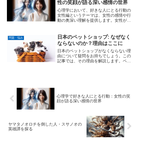
性の笑顔が語る深い感情の世界
心理学において、好きな人にとる行動の
女性編というテーマは、女性の感情や行
動の奥深い理解を提供します。女性が本
気で好きな人にとる態度、特に笑顔や視
線の使い方、さらには好きな男性に対し
て示す距離感の微調整は、好意の深さを
日本のペットショップ: なぜなく
問題・悩み
暗示する重要なサインです...
ならないのか？理由はここに
日本のペットショップがなくならない理
由について疑問をお持ちでしょう。この
記事では、その理由を解説します。ペッ
トショップは、多くの人々にとって新し
い家族を迎える場所であり、情報提供も
行っています。日本の文化、法律、経済
状況に焦点を当て、ペット...
心理学で好きな人にとる行動：女性の笑
顔が語る深い感情の世界
ヤマタノオロチを倒した人・スサノオの
英雄譚を探る