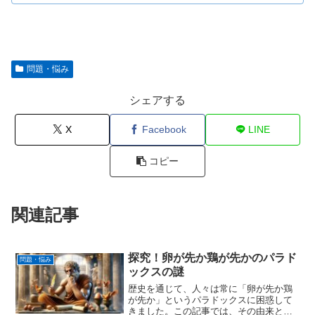
問題・悩み
シェアする
X
Facebook
LINE
コピー
関連記事
探究！卵が先か鶏が先かのパラド
問題・悩み
ックスの謎
歴史を通じて、人々は常に「卵が先か鶏
が先か」というパラドックスに困惑して
きました。この記事では、その由来と歴