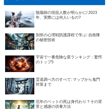
陰陽師の現役人数が明らかに! 2023
年、実際には何人いるの?
別班の心理戦防護課程で学ぶ: 自衛隊
の秘密技術
宇宙で一番危険な星ランキング：驚愕
のトップ5
霊道調べ方のすべて: マップから鬼門
対策まで
厄年のペットの死は身代わり？その背
景と感謝の供養方法