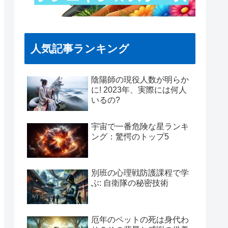
人気記事ランキング
陰陽師の現役人数が明らか
に! 2023年、実際には何人
いるの?
宇宙で一番危険な星ランキ
ング：驚愕のトップ5
別班の心理戦防護課程で学
ぶ: 自衛隊の秘密技術
厄年のペットの死は身代わ