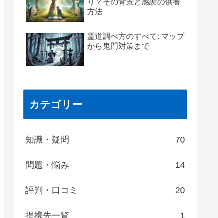
り？その背景と感謝の供養
方法
霊道調べ方のすべて: マップ
から鬼門対策まで
カテゴリー
知識・疑問
70
問題・悩み
14
評判・口コミ
20
提携先一覧
1