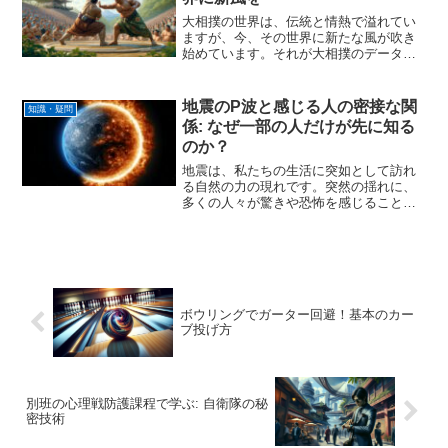
大相撲の世界は、伝統と情熱で溢れてい
ますが、今、その世界に新たな風が吹き
始めています。それが大相撲のデータア
ナリストという新しい専門職です。本記
事では、データアナリストとは何か、基
本を理解し、この分野が大相撲にどのよ
地震のP波と感じる人の密接な関
知識・疑問
うに関わるのかを探ります...
係: なぜ一部の人だけが先に知る
のか？
地震は、私たちの生活に突如として訪れ
る自然の力の現れです。突然の揺れに、
多くの人々が驚きや恐怖を感じることは
よくあります。しかし、地震のサインを
先取りして感じることができるのだろう
か？実は、その前兆ともいえる"p波"とい
うものが存在します。...
ボウリングでガーター回避！基本のカー
ブ投げ方
別班の心理戦防護課程で学ぶ: 自衛隊の秘
密技術