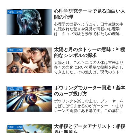
その事件を基にした忠臣蔵の物語との間
に存在する違いを掘り下げます。事件の
真相に迫りながら、時代背景とその影響
心理学研究テーマで見る面白い人
知識・疑問
を探ります。さらに、忠臣...
間の心理
心理学の世界へようこそ。日常生活の中
に隠された驚きや発見が満載の心理学
は、面白い実験と効果で私たちの理解を
深める。この記事では、心理学の実験や
研究テーマがどのように日常を変え、新
たなアイディアをもたらすかを探りま
太陽と月のタトゥーの意味：神秘
知識・疑問
す。私たちの行動や感情、思考...
的なシンボルの探求
太陽と月、これら二つの天体は古来より
多くの文化において重要な役割を果たし
てきました。その魅力は、現代のタトゥ
ーアートにおいても色褪せることはあり
ません。この記事では、太陽と月のタト
ゥー を探求し、意味とデザインの豊かな
ボウリングでガーター回避！基本
知識・疑問
世界にあなたを案内しま...
のカーブ投げ方
ボウリングを楽しむ上で、プレーヤーを
しばしば悩ませるのがガーター、つまり
レーンの両脇にある溝です。この溝にボ
ールが落ちてしまうと、得点を得ること
ができない。しかし、ボウリング でガー
ターを避けることは、適切な知識と技術
大相撲とデータアナリスト：相撲
知識・疑問
があれば決して難しいこ...
界に新風を