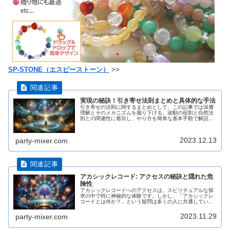
SP-STONE（エスピーストーン）
>>
実現の秘訣！引き寄せ法則まとめと具体的な手法
引き寄せの法則に関するまとめとして、この記事では深層
理解とそのメカニズムを掘り下げる。波動の役割と自然法
則との関連性に着目し、やり方を簡単な基本手順で解説し
ます。さらに、潜在意識と引き寄せの関係、仕事の成功に
おけるキャリアへの適用方法、潜在...
2023.12.13
party-mixer.com
アカシックレコード: アクセスの秘訣と隠れた危
険性
アカシックレコードへのアクセスは、スピリチュアルな探
求の中で特に神秘的な体験です。しかし、「アカシックレ
コードとは何か？」という疑問は多くの人に共通してい
る。この記事では、アカシックレコードアクセスに成功し
た人々の共通点を探り、リーディング...
2023.11.29
party-mixer.com