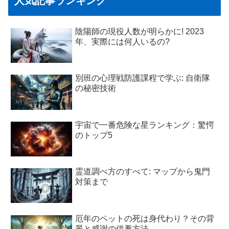
人気記事ランキング
陰陽師の現役人数が明らかに! 2023
年、実際には何人いるの?
別班の心理戦防護課程で学ぶ: 自衛隊
の秘密技術
宇宙で一番危険な星ランキング：驚愕
のトップ5
霊道調べ方のすべて: マップから鬼門
対策まで
厄年のペットの死は身代わり？その背
景と感謝の供養方法