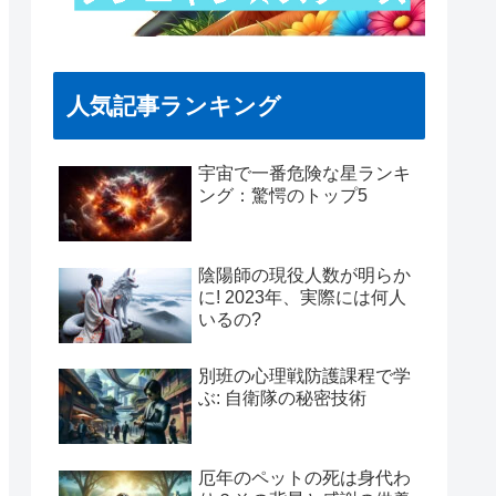
人気記事ランキング
宇宙で一番危険な星ランキ
ング：驚愕のトップ5
陰陽師の現役人数が明らか
に! 2023年、実際には何人
いるの?
別班の心理戦防護課程で学
ぶ: 自衛隊の秘密技術
厄年のペットの死は身代わ