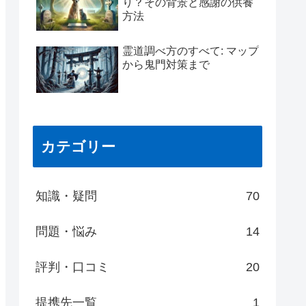
り？その背景と感謝の供養
方法
霊道調べ方のすべて: マップ
から鬼門対策まで
カテゴリー
知識・疑問
70
問題・悩み
14
評判・口コミ
20
提携先一覧
1